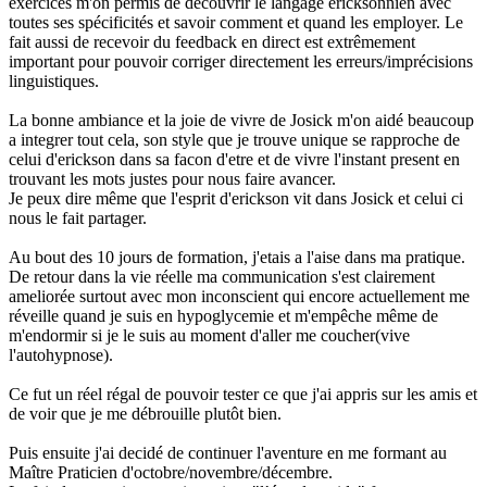
exercices m'on permis de decouvrir le langage ericksonnien avec
toutes ses spécificités et savoir comment et quand les employer. Le
fait aussi de recevoir du feedback en direct est extrêmement
important pour pouvoir corriger directement les erreurs/imprécisions
linguistiques.
La bonne ambiance et la joie de vivre de Josick m'on aidé beaucoup
a integrer tout cela, son style que je trouve unique se rapproche de
celui d'erickson dans sa facon d'etre et de vivre l'instant present en
trouvant les mots justes pour nous faire avancer.
Je peux dire même que l'esprit d'erickson vit dans Josick et celui ci
nous le fait partager.
Au bout des 10 jours de formation, j'etais a l'aise dans ma pratique.
De retour dans la vie réelle ma communication s'est clairement
ameliorée surtout avec mon inconscient qui encore actuellement me
réveille quand je suis en hypoglycemie et m'empêche même de
m'endormir si je le suis au moment d'aller me coucher(vive
l'autohypnose).
Ce fut un réel régal de pouvoir tester ce que j'ai appris sur les amis et
de voir que je me débrouille plutôt bien.
Puis ensuite j'ai decidé de continuer l'aventure en me formant au
Maître Praticien d'octobre/novembre/décembre.