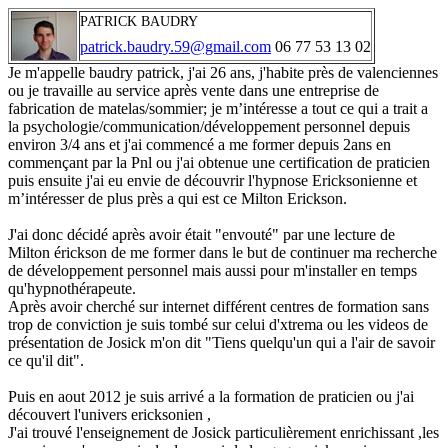
PATRICK BAUDRY
patrick.baudry.59@gmail.com
06 77 53 13 02
Je m'appelle baudry patrick, j'ai 26 ans, j'habite près de valenciennes
ou je travaille au service après vente dans une entreprise de
fabrication de matelas/sommier; je m’intéresse a tout ce qui a trait a
la psychologie/communication/développement personnel depuis
environ 3/4 ans et j'ai commencé a me former depuis 2ans en
commençant par la Pnl ou j'ai obtenue une certification de praticien
puis ensuite j'ai eu envie de découvrir l'hypnose Ericksonienne et
m’intéresser de plus près a qui est ce Milton Erickson.
J'ai donc décidé après avoir était "envouté" par une lecture de
Milton érickson de me former dans le but de continuer ma recherche
de développement personnel mais aussi pour m'installer en temps
qu'hypnothérapeute.
Après avoir cherché sur internet différent centres de formation sans
trop de conviction je suis tombé sur celui d'xtrema ou les videos de
présentation de Josick m'on dit "Tiens quelqu'un qui a l'air de savoir
ce qu'il dit".
Puis en aout 2012 je suis arrivé a la formation de praticien ou j'ai
découvert l'univers ericksonien ,
J'ai trouvé l'enseignement de Josick particulièrement enrichissant ,les